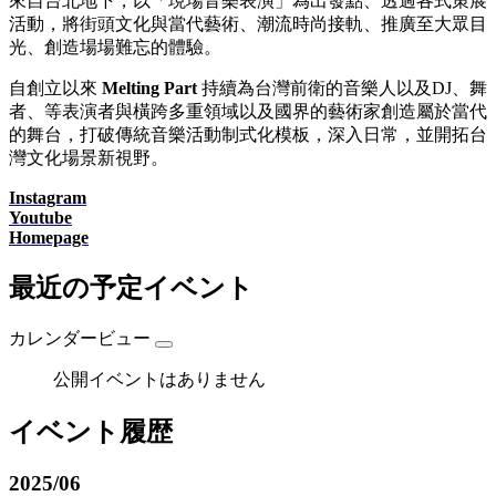
來自台北地下，以「現場音樂表演」為出發點、透過各式策展
活動，將街頭文化與當代藝術、潮流時尚接軌、推廣至大眾目
光、創造場場難忘的體驗。
自創立以來
Melting Part
持續為台灣前衛的音樂人以及DJ、舞
者、等表演者與橫跨多重領域以及國界的藝術家創造屬於當代
的舞台，打破傳統音樂活動制式化模板，深入日常，並開拓台
灣文化場景新視野。
Instagram
Youtube
Homepage
最近の予定イベント
カレンダービュー
公開イベントはありません
イベント履歴
2025/06